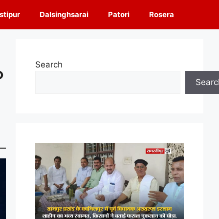
tipur
Dalsinghsarai
Patori
Rosera
Search
D
Searc