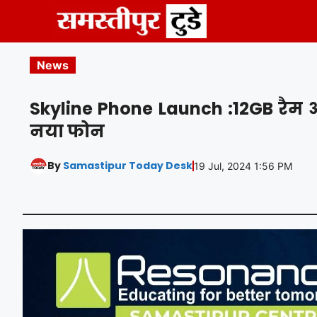
Skip
to
content
News
Skyline Phone Launch :12GB रैम 
नया फोन
By
Samastipur Today Desk
19 Jul, 2024 1:56 PM