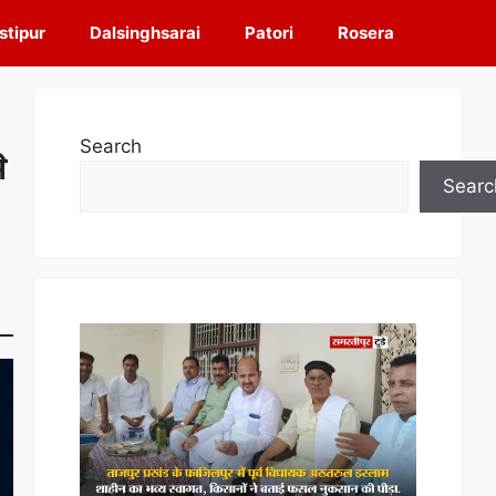
tipur
Dalsinghsarai
Patori
Rosera
Search
े
Searc