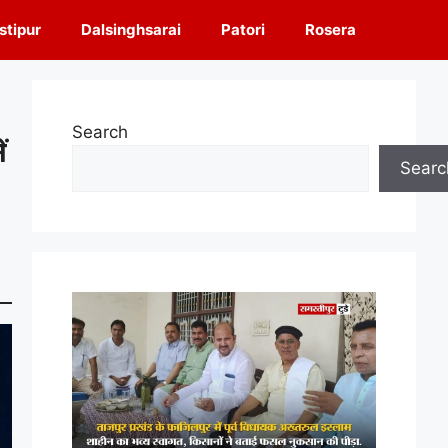
tipur
Dalsinghsarai
Patori
Rosera
Search
ं
Searc