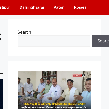
tipur
Dalsinghsarai
Patori
Rosera
Search
,
Searc