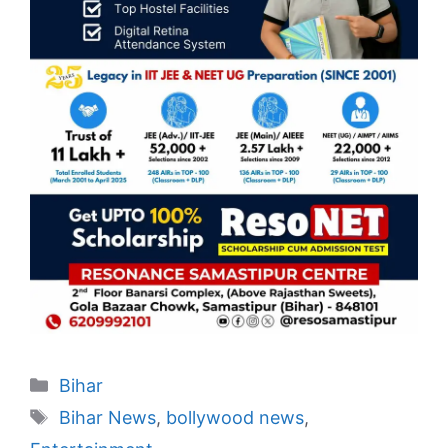
Categories
Bihar
Tags
Bihar News
,
bollywood news
,