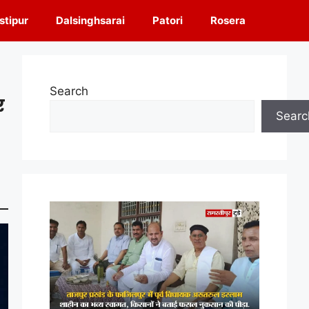
tipur
Dalsinghsarai
Patori
Rosera
Search
र
Searc