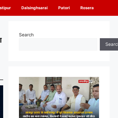
tipur
Dalsinghsarai
Patori
Rosera
Search
ा
Searc