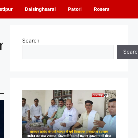
tipur
Dalsinghsarai
Patori
Rosera
Search
ं
Searc