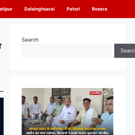
tipur
Dalsinghsarai
Patori
Rosera
Search
T
Searc