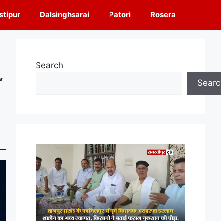
tipur
Dalsinghsarai
Patori
Rosera
Search
,
Searc