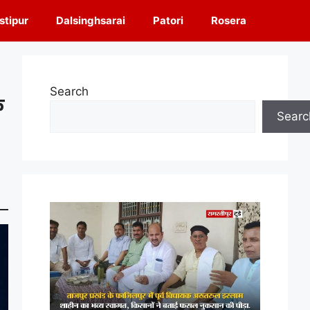
tipur
Dalsinghsarai
Patori
Rosera
Search
क
Searc