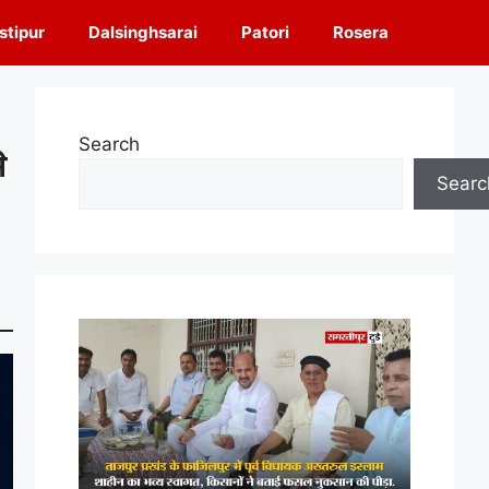
tipur
Dalsinghsarai
Patori
Rosera
Search
े
Searc