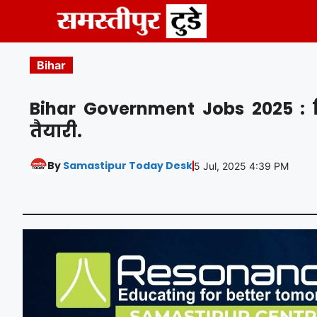
Skip
to
content
Bihar
Bihar Government Jobs 2025 : बि
तैयारी.
By
Samastipur Today Desk
5 Jul, 2025 4:39 PM