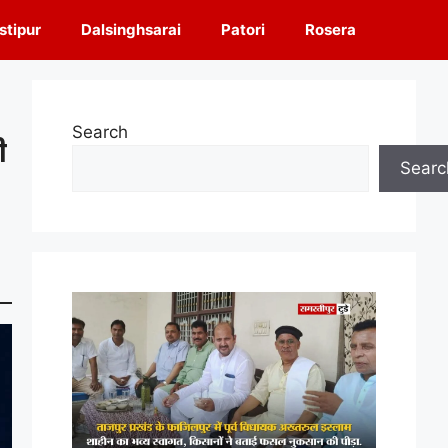
tipur
Dalsinghsarai
Patori
Rosera
Search
ी
Searc