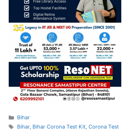
Categories
Bihar
Tags
Bihar
,
Bihar Corona Test Kit
,
Corona Test