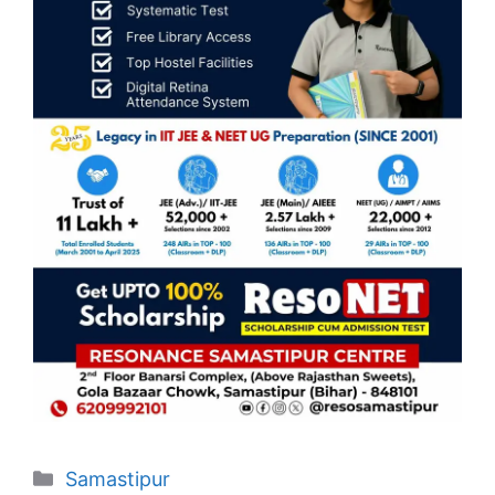
Categories
Samastipur