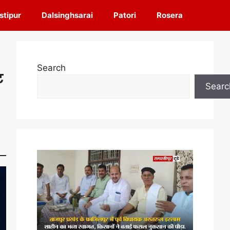
tipur
Dalsinghsarai
Patori
Rosera
Search
ट
Searc