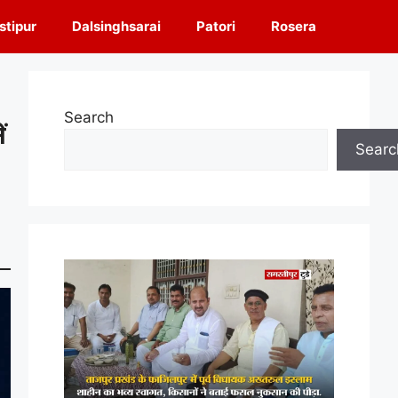
tipur
Dalsinghsarai
Patori
Rosera
Search
ं
Searc