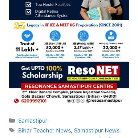
Categories
Samastipur
Tags
Bihar Teacher News
,
Samastipur News