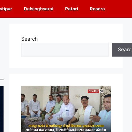
tipur
Dalsinghsarai
Patori
Rosera
Search
Searc