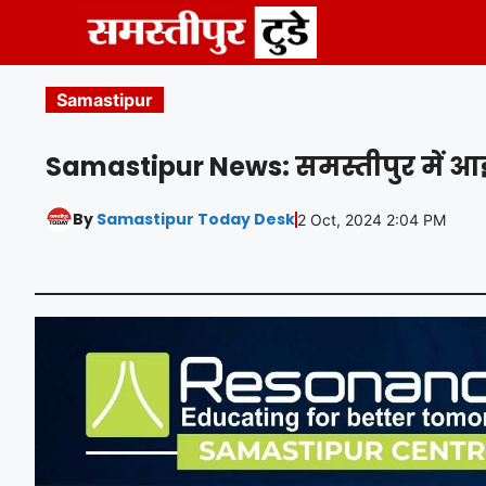
Skip
to
content
Samastipur
Samastipur News: समस्तीपुर में आ
By
Samastipur Today Desk
2 Oct, 2024 2:04 PM