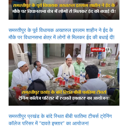
समस्तीपुर के पूर्व विधायक अख्तरुल इस्लाम शाहीन ने ईद के
मौके पर विधानसभा क्षेत्र में लोगों से मिलकर ईद की बधाई दी!
समस्तीपुर प्रखंड के बांदे स्थित बीबी फातिमा टीचर्स ट्रेनिंग
कॉलेज परिसर में “दावते इफ्तार” का आयोजन!