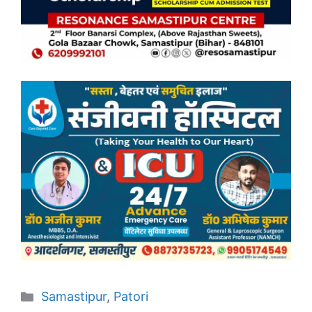
Categories
Samastipur
,
Patori