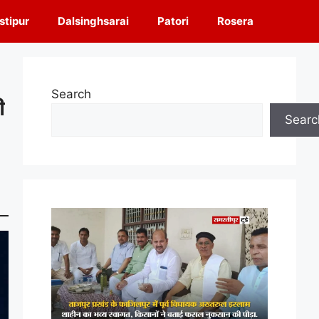
tipur
Dalsinghsarai
Patori
Rosera
Search
ी
Searc