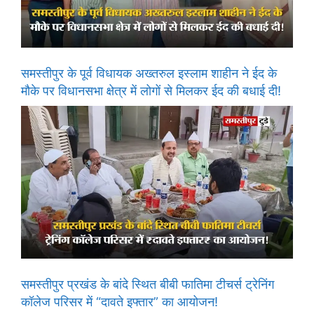
समस्तीपुर के पूर्व विधायक अख्तरुल इस्लाम शाहीन ने ईद के
मौके पर विधानसभा क्षेत्र में लोगों से मिलकर ईद की बधाई दी!
समस्तीपुर प्रखंड के बांदे स्थित बीबी फातिमा टीचर्स ट्रेनिंग
कॉलेज परिसर में “दावते इफ्तार” का आयोजन!