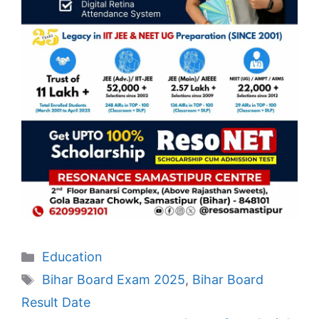
Categories
Education
Tags
Bihar Board Exam 2025
,
Bihar Board
Result Date