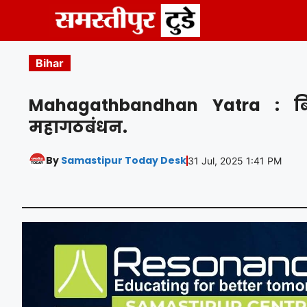
Skip
to
content
Bihar
Mahagathbandhan Yatra : बिह
महागठबंधन.
By
Samastipur Today Desk
31 Jul, 2025 1:41 PM