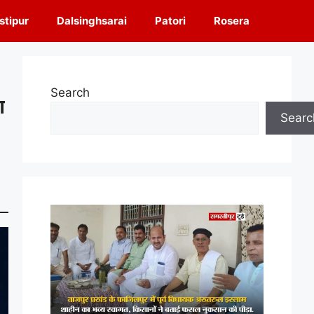
tipur
Dalsinghsarai
Patori
Rosera
Search
ा
Searc