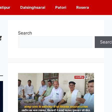
tipur
Dalsinghsarai
Patori
Rosera
Search
ए
Searc