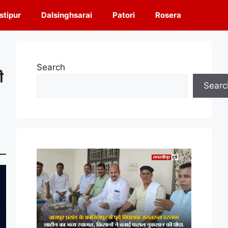
tipur
Dalsinghsarai
Patori
Rosera
Search
ी
Searc