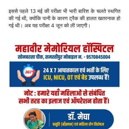
इससे
पहले
13
मई
की
परीक्षा
भी
भारी
बारिश
के
चलते
स्थगित
की
गई
थी,
क्योंकि
पानी
के
कारण
ट्रैक
की
हालत
खतरनाक
हो
गई
थी।
अब
यह
परीक्षा
4
जून
को
ली
जाएगी।