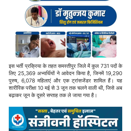
इस
भर्ती
प्रक्रिया
के
तहत
समस्तीपुर
जिले
में
कुल
731
पदों
के
लिए
25,369
अभ्यर्थियों
ने
आवेदन
किया
है,
जिनमें
19,290
पुरुष,
6,078
महिलाएं
और
एक
ट्रांसजेंडर
शामिल
हैं।
यह
शारीरिक
परीक्षा
10
मई
से
3
जून
तक
चलने
वाली
थी,
जिसे
अब
बढ़ाकर
जून
के
दूसरे
सप्ताह
तक
ले
जाया
गया
है।