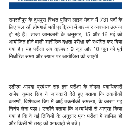
समस्तीपुर
के
दुधपुरा
स्थित
पुलिस
लाइन
मैदान
में
731
पदों
के
लिए
चल
रही
होमगार्ड
भर्ती
प्रक्रिया
में
बार-
बार
व्यवधान
उत्पन्न
हो
रहे
हैं।
ताजा
जानकारी
के
अनुसार,
15
और
16
मई
को
आयोजित
होने
वाली
शारीरिक
दक्षता
परीक्षा
को
स्थगित
कर
दिया
गया
है।
यह
परीक्षा
अब
क्रमशः
9
जून
और
10
जून
को
पूर्व
निर्धारित
समय
और
स्थान
पर
आयोजित
की
जाएगी।
एडीएम
आपदा
प्रबंधन
सह
इस
परीक्षा
के
नोडल
पदाधिकारी
राजेश
कुमार
सिंह
ने
जानकारी
देते
हुए
बताया
कि
तकनीकी
कारणों,
विशेषकर
चिप
में
आई
तकनीकी
समस्या,
के
कारण
यह
निर्णय
लेना
पड़ा।
उन्होंने
बताया
कि
अभ्यर्थियों
से
आग्रह
किया
गया
है
कि
वे
नई
तिथियों
के
अनुसार
पुनः
परीक्षा
में
शामिल
हों
और
किसी
भी
तरह
की
अफवाहों
से
बचें।