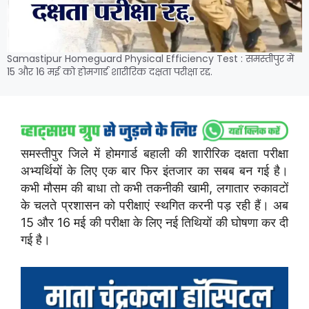
Samastipur Homeguard Physical Efficiency Test : समस्तीपुर में
15 और 16 मई को होमगार्ड शारीरिक दक्षता परीक्षा रद्द.
समस्तीपुर
जिले
में
होमगार्ड
बहाली
की
शारीरिक
दक्षता
परीक्षा
अभ्यर्थियों
के
लिए
एक
बार
फिर
इंतजार
का
सबब
बन
गई
है।
कभी
मौसम
की
बाधा
तो
कभी
तकनीकी
खामी,
लगातार
रुकावटों
के
चलते
प्रशासन
को
परीक्षाएं
स्थगित
करनी
पड़
रही
हैं।
अब
15
और
16
मई
की
परीक्षा
के
लिए
नई
तिथियों
की
घोषणा
कर
दी
गई
है।