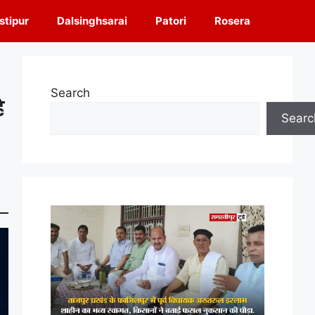
tipur
Dalsinghsarai
Patori
Rosera
Search
ै
Searc